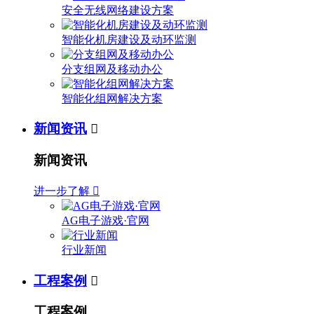
安全无线网络建设方案
智能化机房建设及动环监测
分支组网及移动办公
智能化组网解决方案
新闻资讯

新闻资讯
进一步了解

AG电子游戏·官网
行业新闻
工程案例

工程案例