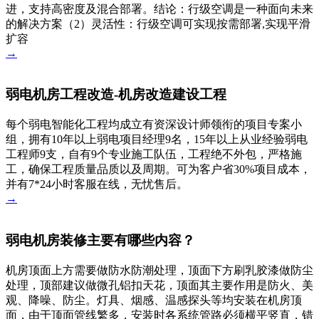
进，支持高密度及混合部署。结论：行级空调是一种面向未来
的解决方案（2）灵活性：行级空调可实现按需部署,实现平滑
扩容
→
弱电机房工程改造-机房改造建设工程
每个弱电智能化工程均成立有资深设计师领衔的项目专案小
组，拥有10年以上弱电项目经理9名，15年以上从业经验弱电
工程师9支，自有9个专业施工队伍，工程绝不外包，严格施
工，确保工程质量品质以及周期。可为客户省30%项目成本，
并有7*24小时客服在线，无忧售后。
→
弱电机房装修主要有哪些内容？
机房顶面上方需要做防水防潮处理，顶面下方刷乳胶漆做防尘
处理，顶部建议做微孔铝扣天花，顶面其主要作用是防火、美
观、降噪、防尘。灯具、烟感、温感探头等均安装在机房顶
面，由于顶面管线繁多，安装时各系统管路必须横平竖直，错